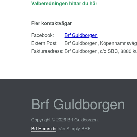
Valberedningen hittar du här
Fler kontaktvägar
Facebook:
Brf Guldborgen
Extern Post:
Brf Guldborgen, Köpenhamnsväg
Fakturaadress:
Brf Guldborgen, c/o SBC, 8880 k
Brf Guldborgen
Copyright © 2026 Brf Guldborgen.
Brf Hemsida
från Simply BRF