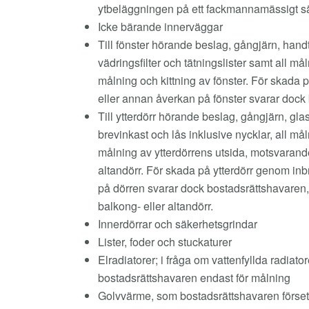
ytbeläggningen på ett fackmannamässigt s
Icke bärande innerväggar
Till fönster hörande beslag, gångjärn, hand
vädringsfilter och tätningslister samt all m
målning och kittning av fönster. För skada 
eller annan åverkan på fönster svarar dock
Till ytterdörr hörande beslag, gångjärn, gla
brevinkast och lås inklusive nycklar, all m
målning av ytterdörrens utsida, motsvarande
altandörr. För skada på ytterdörr genom inb
på dörren svarar dock bostadsrättshavaren,
balkong- eller altandörr.
Innerdörrar och säkerhetsgrindar
Lister, foder och stuckaturer
Elradiatorer; i fråga om vattenfyllda radiato
bostadsrättshavaren endast för målning
Golvvärme, som bostadsrättshavaren förse