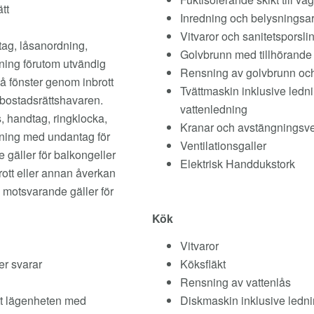
ätt
Inredning och belysningsa
Vitvaror och sanitetsporslin
tag, låsanordning,
Golvbrunn med tillhörande
ålning förutom utvändig
Rensning av golvbrunn och
på fönster genom inbrott
Tvättmaskin inklusive ledn
 bostadsrättshavaren.
vattenledning
s, handtag, ringklocka,
Kranar och avstängningsve
ålning med undantag för
Ventilationsgaller
 gäller för balkongeller
Elektrisk Handdukstork
rott eller annan åverkan
 motsvarande gäller för
Kök
Vitvaror
rer svarar
Köksfläkt
Rensning av vattenlås
tt lägenheten med
Diskmaskin inklusive ledn