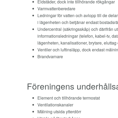
Eldstäder, dock inte tillhörande rökgångar
Varmvattenberedare
Ledningar för vatten och avlopp till de dela
i lägenheten och betjänar endast bostadsr
Undercentral (säkringsskåp) och därifrån u
informationsledningar (telefon, kabel-tv, da
lägenheten, kanalisationer, brytare, eluttag
Ventiler och luftinsläpp, dock endast målni
Brandvarnare
Föreningens underhålls
Element och tillhörande termostat
Ventilationskanaler
Målning utsida ytterdörr