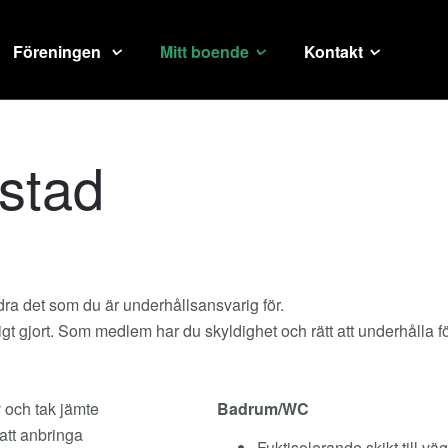
Föreningen
Mitt boende
Kontakt
ostad
ndra det som du är underhållsansvarig för.
 gjort. Som medlem har du skyldighet och rätt att underhålla f
 och tak jämte
Badrum/WC
att anbringa
Fuktisolerande skikt till vä