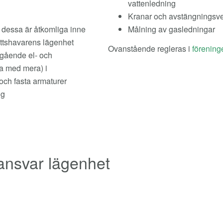
vattenledning
Kranar och avstängningsve
r dessa är åtkomliga inne
Målning av gasledningar
ättshavarens lägenhet
Ovanstående regleras i
förening
tgående el- och
ta med mera) i
 och fasta armaturer
ng
ansvar lägenhet