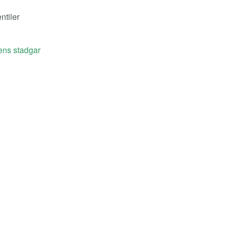
ntiler
ens stadgar