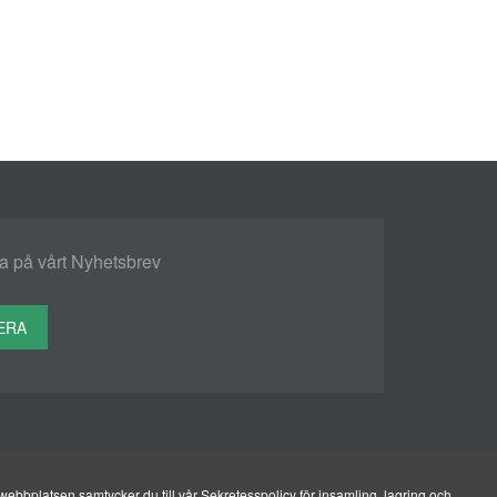
 på vårt Nyhetsbrev
ERA
ebbplatsen samtycker du till vår Sekretesspolicy för insamling, lagring och