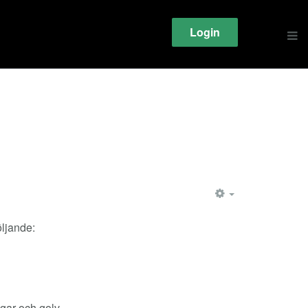
Login
EMPTY
öljande:
ggar och golv