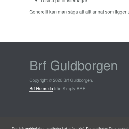
Utsida på fönsterbågar
Generellt kan man säga att allt annat som ligger
Brf Guldborgen
Copyright © 2026 Brf Guldborgen.
Brf Hemsida
från Simply BRF
Den här webbplatsen använder kakor (cookie). Det användas för att underlät