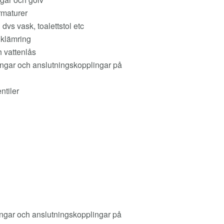
rmaturer
 dvs vask, toalettstol etc
 klämring
 vattenlås
ingar och anslutningskopplingar på
ntiler
ingar och anslutningskopplingar på