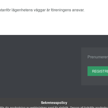
 utanför lägenhetens väggar är föreningens ansvar.
Prenumerera
REGISTR
Sekretesspolicy
ta din användning av webbplatsen samt för statistik. Genom att fortsätta använda w